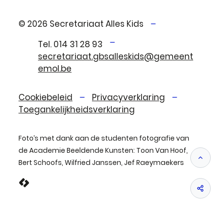
© 2026
Secretariaat Alles Kids
Tel.
E-mail
014 31 28 93
secretariaat.gbsalleskids
@
gemeent
emol.be
Cookiebeleid
Privacyverklaring
Toegankelijkheidsverklaring
Foto’s met dank aan de studenten fotografie van
de Academie Beeldende Kunsten: Toon Van Hoof,
Naa
Bert Schoofs, Wilfried Janssen, Jef Raeymaekers
LCP nv 2026 ©
Deel